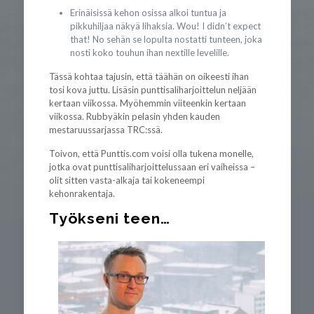
Erinäisissä kehon osissa alkoi tuntua ja
pikkuhiljaa näkyä lihaksia. Wou! I didn’t expect
that! No sehän se lopulta nostatti tunteen, joka
nosti koko touhun ihan nextille levelille.
Tässä kohtaa tajusin, että täähän on oikeesti ihan
tosi kova juttu. Lisäsin punttisaliharjoittelun neljään
kertaan viikossa. Myöhemmin viiteenkin kertaan
viikossa. Rubbyäkin pelasin yhden kauden
mestaruussarjassa TRC:ssä.
Toivon, että Punttis.com voisi olla tukena monelle,
jotka ovat punttisaliharjoittelussaan eri vaiheissa –
olit sitten vasta-alkaja tai kokeneempi
kehonrakentaja.
Työkseni teen…