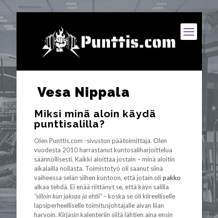
Vesa Nippala
Miksi minä aloin käydä
punttisalilla?
Olen Punttis.com -sivuston päätoimittaja. Olen
vuodesta 2010 harrastanut kuntosaliharjoittelua
säännöllisesti. Kaikki aloittaa jostain – minä aloitin
aikalailla nollasta. Toimistotyö oli saanut siinä
vaiheessa selän siihen kuntoon, että jotain oli
pakko
alkaa tehdä. Ei enää riittänyt se, että käyn salilla
”silloin kun jaksaa ja ehtii”
– koska se oli kiireelliselle
lapsiperheelliselle toimitusjohtajalle aivan liian
harvoin. Kirjasin kalenteriin siitä lähtien aina ensin