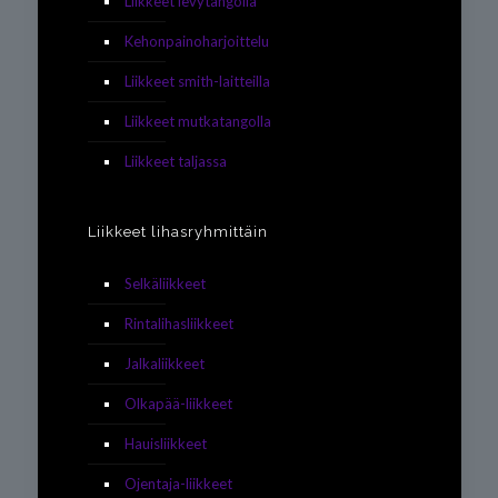
Liikkeet levytangolla
Kehonpainoharjoittelu
Liikkeet smith-laitteilla
Liikkeet mutkatangolla
Liikkeet taljassa
Liikkeet lihasryhmittäin
Selkäliikkeet
Rintalihasliikkeet
Jalkaliikkeet
Olkapää-liikkeet
Hauisliikkeet
Ojentaja-liikkeet