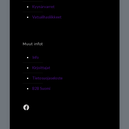
Kyynärvarret
Vatsalihasliikkeet
Muut infot
Info
Kirjoittajat
Tietosuojaseloste
B2B Suomi
Facebook