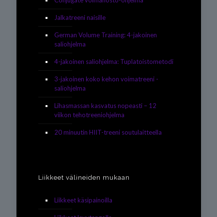
Conjugate voimanosto-ohjelma
Jalkatreeni naisille
German Volume Training: 4-jakoinen
saliohjelma
4-jakoinen saliohjelma: Tuplatoistometodi
3-jakoinen koko kehon voimatreeni -
saliohjelma
Lihasmassan kasvatus nopeasti – 12
viikon tehotreeniohjelma
20 minuutin HIIT-treeni soutulaitteella
Liikkeet välineiden mukaan
Liikkeet käsipainoilla