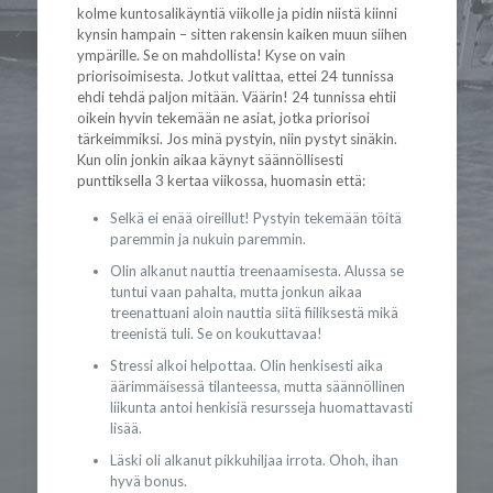
kolme kuntosalikäyntiä viikolle ja pidin niistä kiinni
kynsin hampain – sitten rakensin kaiken muun siihen
ympärille. Se on mahdollista! Kyse on vain
priorisoimisesta. Jotkut valittaa, ettei 24 tunnissa
ehdi tehdä paljon mitään. Väärin! 24 tunnissa ehtii
oikein hyvin tekemään ne asiat, jotka priorisoi
tärkeimmiksi. Jos minä pystyin, niin pystyt sinäkin.
Kun olin jonkin aikaa käynyt säännöllisesti
punttiksella 3 kertaa viikossa, huomasin että:
Selkä ei enää oireillut! Pystyin tekemään töitä
paremmin ja nukuin paremmin.
Olin alkanut nauttia treenaamisesta. Alussa se
tuntui vaan pahalta, mutta jonkun aikaa
treenattuani aloin nauttia siitä fiiliksestä mikä
treenistä tuli. Se on koukuttavaa!
Stressi alkoi helpottaa. Olin henkisesti aika
äärimmäisessä tilanteessa, mutta säännöllinen
liikunta antoi henkisiä resursseja huomattavasti
lisää.
Läski oli alkanut pikkuhiljaa irrota. Ohoh, ihan
hyvä bonus.