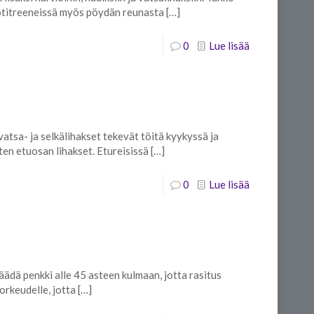
 kotitreeneissä myös pöydän reunasta
[…]
0
Lue lisää
vatsa- ja selkälihakset tekevät töitä kyykyssä ja
ten etuosan lihakset. Etureisissä
[…]
0
Lue lisää
Säädä penkki alle 45 asteen kulmaan, jotta rasitus
orkeudelle, jotta
[…]