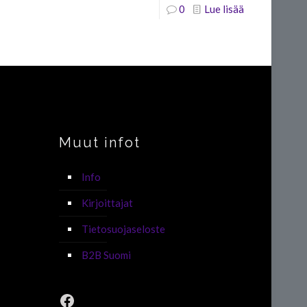
0
Lue lisää
Muut infot
Info
Kirjoittajat
Tietosuojaseloste
B2B Suomi
Facebook