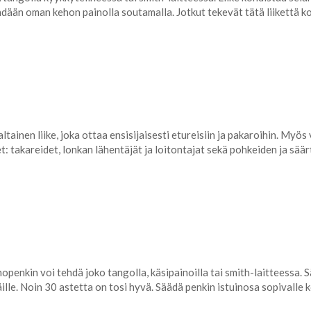
 tehdään oman kehon painolla soutamalla. Jotkut tekevät tätä liikettä
ainen liike, joka ottaa ensisijaisesti etureisiin ja pakaroihin. Myös 
t: takareidet, lonkan lähentäjät ja loitontajat sekä pohkeiden ja säär
nopenkin voi tehdä joko tangolla, käsipainoilla tai smith-laitteessa. 
lle. Noin 30 astetta on tosi hyvä. Säädä penkin istuinosa sopivalle k