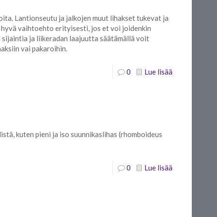
oita. Lantionseutu ja jalkojen muut lihakset tukevat ja
n hyvä vaihtoehto erityisesti, jos et voi joidenkin
sijaintia ja liikeradan laajuutta säätämällä voit
aksiin vai pakaroihin.
0
Lue lisää
välistä, kuten pieni ja iso suunnikaslihas (rhomboideus
0
Lue lisää