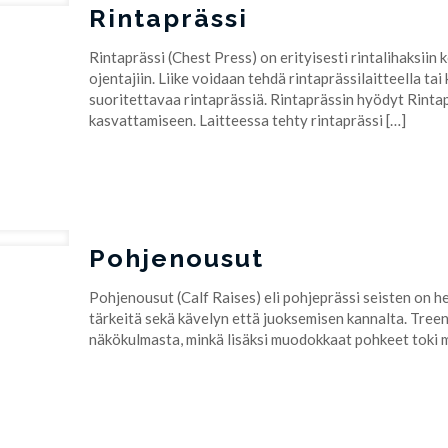
Rintaprässi
Rintaprässi (Chest Press) on erityisesti rintalihaksiin 
ojentajiin. Liike voidaan tehdä rintaprässilaitteella tai
suoritettavaa rintaprässiä. Rintaprässin hyödyt Rintap
kasvattamiseen. Laitteessa tehty rintaprässi
[…]
Pohjenousut
Pohjenousut (Calf Raises) eli pohjeprässi seisten on h
tärkeitä sekä kävelyn että juoksemisen kannalta. Tree
näkökulmasta, minkä lisäksi muodokkaat pohkeet toki 