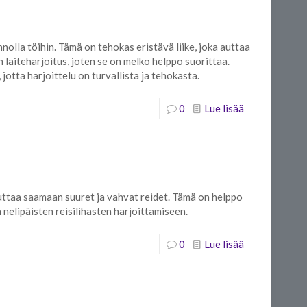
nnolla töihin. Tämä on tehokas eristävä liike, joka auttaa
 laiteharjoitus, joten se on melko helppo suorittaa.
 jotta harjoittelu on turvallista ja tehokasta.
0
Lue lisää
auttaa saamaan suuret ja vahvat reidet. Tämä on helppo
 nelipäisten reisilihasten harjoittamiseen.
0
Lue lisää