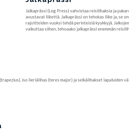
Jalkaprässi (Leg Press) vahvistaa reisilihaksia ja pakar
avustavat liikettä. Jalkaprässi on tehokas liike ja, se o
rajoitteiden vuoksi tehdä perinteisiä kyykkyjä. Jalkojen 
vaikuttaa siihen, tehoaako jalkaprässi enemmän reisilih
s (trapezius), iso lieriälihas (teres major) ja selkälihakset lapaluiden 
a