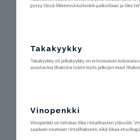
pysyy tässä liikkeessä kuitenkin paikoillaan ja liike
Takakyykky
Takakyykky eli jalkakyykky on erinomaisen kokonaisvalt
avustavina lihaksina toimii myös jalkojen muut lihakse
Vinopenkki
Vinopenkki on tehokas liike rintalihasten yläosille. Vi
saadaan osumaan rintalihakseen, eikä liikaa etuolkapäi