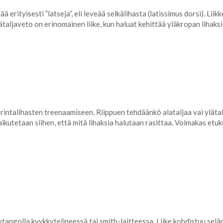
ää erityisesti ”latseja”, eli leveää selkälihasta (latissimus dorsi). L
 Ylätaljaveto on erinomainen liike, kun haluat kehittää yläkropan liha
lu rintalihasten treenaamiseen. Riippuen tehdäänkö alataljaa vai yläta
ikutetaan siihen, että mitä lihaksia halutaan rasittaa. Voimakas et
angolla kyykkytelineessä tai smith-laitteessa. Liike kohdistuu selän l