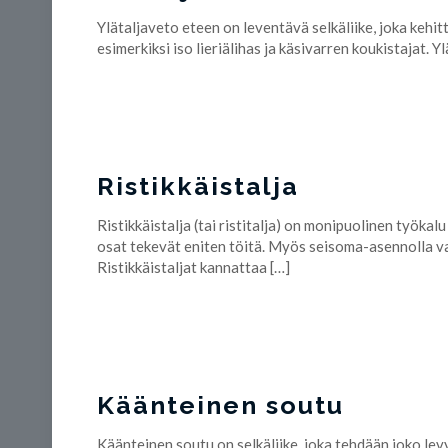
Ylätaljaveto eteen on leventävä selkäliike, joka kehitt
esimerkiksi iso lieriälihas ja käsivarren koukistajat.
Ristikkäistalja
Ristikkäistalja (tai ristitalja) on monipuolinen työka
osat tekevät eniten töitä. Myös seisoma-asennolla va
Ristikkäistaljat kannattaa
[…]
Käänteinen soutu
Käänteinen soutu on selkäliike, joka tehdään joko levyt