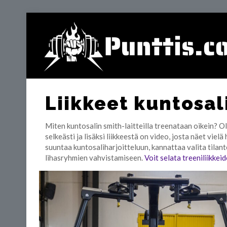
Liikkeet kuntosali
Miten kuntosalin smith-laitteilla treenataan oikein? Ole
selkeästi ja lisäksi liikkeestä on video, josta näet viel
suuntaa kuntosaliharjoitteluun, kannattaa valita tila
lihasryhmien vahvistamiseen.
Voit selata treeniliikkei