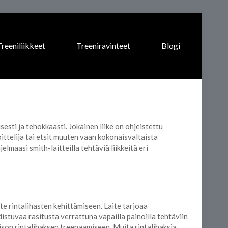
reeniliikkeet
Treeniravinteet
Blogi
sesti ja tehokkaasti. Jokainen liike on ohjeistettu
loittelija tai etsit muuten vaan kokonaisvaltaista
jelmaasi smith-laitteilla tehtäviä liikkeitä eri
e rintalihasten kehittämiseen. Laite tarjoaa
istuvaa rasitusta verrattuna vapailla painoilla tehtäviin
li ison rintalihaksen treenaamiseen. Muita rintalihaksia