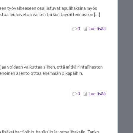
iikkeen työvaiheeseen osallistuvat apulihaksina myös
ksistoa leuanvetoa varten tai kun tavoitteenasi on
[…]
0
Lue lisää
ljaa voidaan vaikuttaa siihen, että mitkä rintalihasten
ukenoinen asento ottaa enemmän olkapäihin.
0
Lue lisää
isäksi hartioihin, hauiksiin ja vatsalihaksiin. Tanko