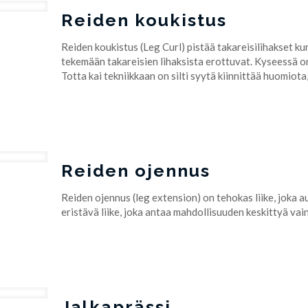
Reiden koukistus
Reiden koukistus (Leg Curl) pistää takareisilihakset ku
tekemään takareisien lihaksista erottuvat. Kyseessä on
Totta kai tekniikkaan on silti syytä kiinnittää huomiota,
Reiden ojennus
Reiden ojennus (leg extension) on tehokas liike, joka 
eristävä liike, joka antaa mahdollisuuden keskittyä vain
Jalkaprässi