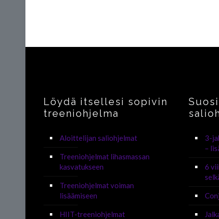
Löydä itsellesi sopivin
Suos
treeniohjelma
salio
Aloittelijan saliohjelmat
3-ja
– li
Treeniohjelmat lihasmassan
kasvatukseen
6 vi
selk
Treeniohjelmat voiman
lisäämiseen
Con
HIIT-treeniohjelmat
Jalk