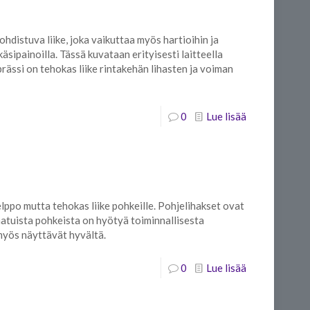
kohdistuva liike, joka vaikuttaa myös hartioihin ja
 käsipainoilla. Tässä kuvataan erityisesti laitteella
rässi on tehokas liike rintakehän lihasten ja voiman
0
Lue lisää
elppo mutta tehokas liike pohkeille. Pohjelihakset ovat
natuista pohkeista on hyötyä toiminnallisesta
myös näyttävät hyvältä.
0
Lue lisää