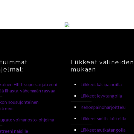
ituimmat
Liikkeet välineiden
hjelmat:
mukaan
koinen HIIT-supersarjatreeni
Liikkeet käsipainoilla
sää lihasta, vähemmän rasvaa
Liikkeet levytangolla
ikon nousujohteinen
Kehonpainoharjoittelu
ätreeni
Liikkeet smith-laitteilla
jugate voimanosto-ohjelma
Liikkeet mutkatangolla
atreeni naisille