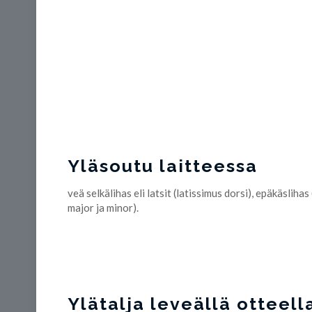
Yläsoutu laitteessa
veä selkälihas eli latsit (latissimus dorsi), epäkäsliha
major ja minor).
Ylätalja leveällä otteell