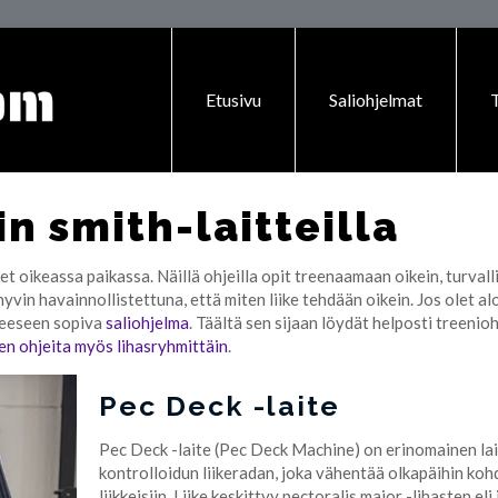
Etusivu
Saliohjelmat
T
n smith-laitteilla
t oikeassa paikassa. Näillä ohjeilla opit treenaamaan oikein, turvalli
ä hyvin havainnollistettuna, että miten liike tehdään oikein. Jos olet a
nteeseen sopiva
saliohjelma
. Täältä sen sijaan löydät helposti treenioh
den ohjeita myös lihasryhmittäin
.
Pec Deck -laite
Pec Deck -laite (Pec Deck Machine) on erinomainen lait
kontrolloidun liikeradan, joka vähentää olkapäihin kohd
liikkeisiin. Liike keskittyy pectoralis major -lihasten e