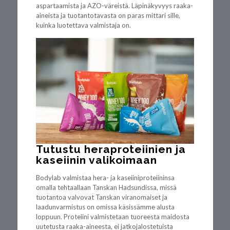
aspartaamista ja AZO-väreistä. Läpinäkyvyys raaka-
aineista ja tuotantotavasta on paras mittari sille,
kuinka luotettava valmistaja on.
Tutustu heraproteiinien ja
kaseiinin valikoimaan
Bodylab valmistaa hera- ja kaseiiniproteiininsa
omalla tehtaallaan Tanskan Hadsundissa, missä
tuotantoa valvovat Tanskan viranomaiset ja
laadunvarmistus on omissa käsissämme alusta
loppuun. Proteiini valmistetaan tuoreesta maidosta
uutetusta raaka-aineesta, ei jatkojalostetuista