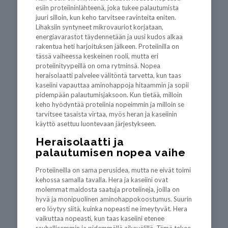
esiin proteiininlähteenä, joka tukee palautumista
juuri silloin, kun keho tarvitsee ravinteita eniten.
Lihaksiin syntyneet mikrovauriot korjataan,
energiavarastot täydennetään ja uusi kudos alkaa
rakentua heti harjoituksen jälkeen. Proteiinilla on
tässä vaiheessa keskeinen rooli, mutta eri
proteiinityypeillä on oma rytminsä. Nopea
heraisolaatti palvelee välitöntä tarvetta, kun taas
kaseiini vapauttaa aminohappoja hitaammin ja sopii
pidempään palautumisjaksoon. Kun tietää, milloin
keho hyödyntää proteiinia nopeimmin ja milloin se
tarvitsee tasaista virtaa, myös heran ja kaseiinin
käyttö asettuu luontevaan järjestykseen.
Heraisolaatti ja
palautumisen nopea vaihe
Proteiineilla on sama perusidea, mutta ne eivät toimi
kehossa samalla tavalla. Hera ja kaseiini ovat
molemmat maidosta saatuja proteiineja, joilla on
hyvä ja monipuolinen aminohappokoostumus. Suurin
ero löytyy siitä, kuinka nopeasti ne imeytyvät. Hera
vaikuttaa nopeasti, kun taas kaseiini etenee