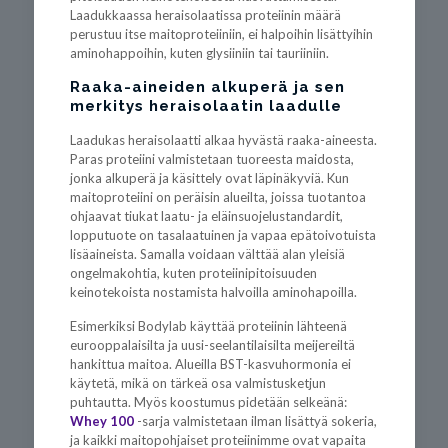
Laadukkaassa heraisolaatissa proteiinin määrä
perustuu itse maitoproteiiniin, ei halpoihin lisättyihin
aminohappoihin, kuten glysiiniin tai tauriiniin.
Raaka-aineiden alkuperä ja sen
merkitys heraisolaatin laadulle
Laadukas heraisolaatti alkaa hyvästä raaka-aineesta.
Paras proteiini valmistetaan tuoreesta maidosta,
jonka alkuperä ja käsittely ovat läpinäkyviä. Kun
maitoproteiini on peräisin alueilta, joissa tuotantoa
ohjaavat tiukat laatu- ja eläinsuojelustandardit,
lopputuote on tasalaatuinen ja vapaa epätoivotuista
lisäaineista. Samalla voidaan välttää alan yleisiä
ongelmakohtia, kuten proteiinipitoisuuden
keinotekoista nostamista halvoilla aminohapoilla.
Esimerkiksi Bodylab käyttää proteiinin lähteenä
eurooppalaisilta ja uusi-seelantilaisilta meijereiltä
hankittua maitoa. Alueilla BST-kasvuhormonia ei
käytetä, mikä on tärkeä osa valmistusketjun
puhtautta. Myös koostumus pidetään selkeänä:
Whey 100
-sarja valmistetaan ilman lisättyä sokeria,
ja kaikki maitopohjaiset proteiinimme ovat vapaita