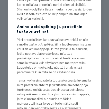
Pelkkä proteiinipitoisuus pakkauksen kyljessä ei aina
kerro, millaista proteiinia purkki oikeasti sisältää.
Siksi on hyödyllistä tietää muutama perusasia, joiden
avulla laadukas tuote on helpompi tunnistaa arjen
valintojen keskellä.
Amino acid spiking ja proteiinin
laatuongelmat
Yksi proteiinilisien laatuun vaikuttava tekijä on niin
sanottu
amino acid spiking.
Siinä tuotteeseen lisätään
edullisia aminohappoja, kuten glysiiniä tai tauriinia,
jotka nostavat laboratoriossa mitattua
proteiinipitoisuutta, mutta eivät tue lihaskasvua
samalla tavalla kuin täysiarvoinen maitoproteiini.
Lopputulos on tuote, joka näyttää analyysissä
paremmalta kuin mitä se on käytännössä.
Tämän voi usein päätellä tuoteselosteesta lukemalla,
mitä proteiininlähteitä ja yksittäisiä aminohappoja
tuotteessa on käytetty. Jos ainesosaluettelossa
näkyy erikseen mainittuja yksittäisiä aminohappoja,
joita ei normaalisti ole suurina määrinä
maitoproteiinissa, kyse on todennäköisesti
pitoisuuden keinotekoisesta kasvattamisesta.