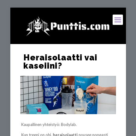
Heraisolaatti vai
kaseiini?
Kaupallinen yhteistyö: Bodylab.
Kun treeni on ohi,
heraisolaatti
nousee nopeasti