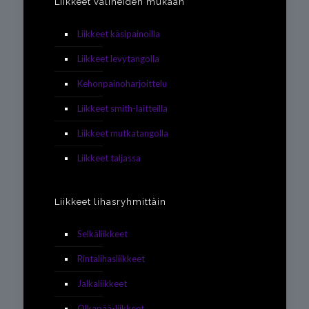
Liikkeet välineiden mukaan
Liikkeet käsipainoilla
Liikkeet levytangolla
Kehonpainoharjoittelu
Liikkeet smith-laitteilla
Liikkeet mutkatangolla
Liikkeet taljassa
Liikkeet lihasryhmittäin
Selkäliikkeet
Rintalihasliikkeet
Jalkaliikkeet
Olkapää-liikkeet