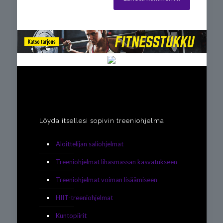
Löydä itsellesi sopivin treeniohjelma
Aloittelijan saliohjelmat
Treeniohjelmat lihasmassan kasvatukseen
Treeniohjelmat voiman lisäämiseen
HIIT-treeniohjelmat
Kuntopiirit