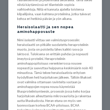
rauhallisemmin ja pidemmällä aikavälillä. Tämä tekee
niistä käytännössä eri tilanteisiin sopivia
vaihtoehtoja. Niitä ei kannata ajatella toistensa
kilpailijoina, vaan kahtena proteiinina, jotka tukevat
kehoa eri hetkinä päivän ja yön aikana.
Heraisolaatti ja sen nopea
aminohappovaste
Nimi
isolaatti
viittaa sen valmistusprosessiin:
heraisolaatti on pitkälle suodatettu heraproteiinin
muoto, josta on poistettu lähes kaikki rasva ja
laktoosi. Tuloksena on erittäin puhdas ja nopeasti
imeytyvä proteiini. Heraproteiinin
aminohappopitoisuus verenkierrossa nousee
nopeasti ja saavuttaa huippunsa keskimäärin noin 40
minuutissa. Tämä tekee heraisolaatista erityisen
hyödyllisen heti harjoituksen jälkeen. Tällöin lihakset
ovat valmiina ottamaan ravinteita vastaan ja
aminohappojen nopea nousu käynnistää
lihasproteiinisynteesin, prosessin jossa keho korjaa
harjoituksen aiheuttamia mikrovaurioita ja rakentaa
uutta lihaskudosta. Heran etuna on myös sen
luonnostaan korkea BCAA-pitoisuus. BCAA