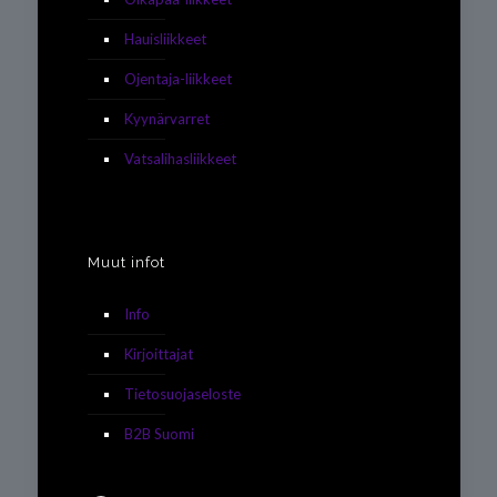
Hauisliikkeet
Ojentaja-liikkeet
Kyynärvarret
Vatsalihasliikkeet
Muut infot
Info
Kirjoittajat
Tietosuojaseloste
B2B Suomi