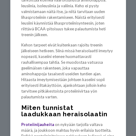
tarkoittaa kolmea haaroittunutta aminohappoa:
leusiinia, isoleusiinia ja valiinia. Keho ei pysty
valmistamaan näitä itse, ja niitä tarvitaan uuden
lihasproteiinin rakentamiseen. Näistä erityisesti
leusiini käynnistää lihasproteiinisynteesin, joten
riittävä BCAA-pitoisuus tukee palautumista heti
treenin jälkeen.
Kehon tarpeet eivät kuitenkaan rajoitu treenin
jälkeiseen hetkeen. Siinä missä heraisolaatti imeytyy
nopeasti, kaseiini etenee huomattavasti
rauhallisempaa tahtia. Se muodostaa vatsassa
geelimäisen rakenteen, joka vapauttaa
aminohappoja tasaisesti useiden tuntien ajan.
Hitaasta imeytymisestään johtuen kaseiini sopii
erityisesti iltakäyttöön, ajankohtaan jolloin keho
tarvitsee pitkäkestoista proteiinivirtaa yön
palautumista varten.
Miten tunnistat
laadukkaan heraisolaatin
Proteiinijauheita
on nykyään tarjolla valtava
määrä, ja joukkoon mahtuu hyvin erilaisia tuotteita.