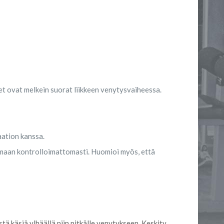
t ovat melkein suorat liikkeen venytysvaiheessa.
aation kanssa.
tumaan kontrolloimattomasti. Huomioi myös, että
ä käsiä ylhäällä niin pitkälle venytykseen. Keskity