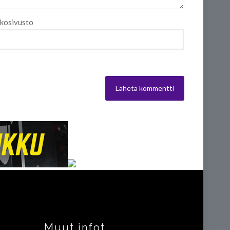
kosivusto
Muut infot