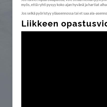
myös, että ryhti pysyy koko ajan hyvänä ja hartiat alha
Jos selkä pyöristyy yläasennossa tai et saa ala-asennos
Liikkeen opastusvid