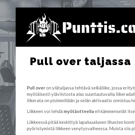
Pull over taljassa
Pull over
on ylätaljassa tehtävä selkäliike, jossa erityi
myötäisesti yläviistosta alas suuntautuvalla liikerada
liikerata on pisimmillään ja selän aktivaatio onnistuu
Liikkeen voi tehdä
myötäotteella
eli kämmenselät itse
Liikkeessä pitää keskittyä lapaluualueen lihasten kont
pyöristymistä liikkeen venytysvaiheessa. Muista siis