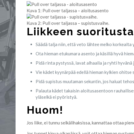
Kuva 1: Pull over taljassa – aloitusasento
Kuva 2: Pull over taljassa – supistusvaihe.
Liikkeen suoritust
Säädä talja niin, että veto lähtee melko korkealta 
Ota hieman etukumara asento ja käsillä hyvä hiem
Pidä rinta pystyssä, lavat alhaalla ja ryhti hyvänä 
Vie kädet kyynärpää edellä hieman kylkien ohitse s
Pidä supistus muutaman sekuntin, jos haluat tehost
Palauta kädet takaisin aloitusasentoon rauhallise
yläselkä ei pyöristyä.
Huom!
Jos liike, ei tunnu selkälihaksissa, kannattaa ottaa pie
Jos tunnet kipua olkapäissä, voit ottaa hieman pystymm