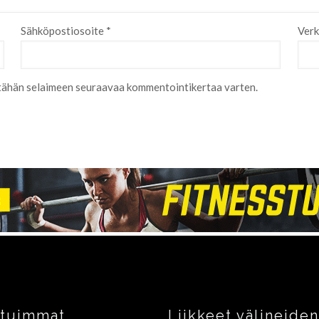
Sähköpostiosoite
*
Verk
i tähän selaimeen seuraavaa kommentointikertaa varten.
ituimmat
Liikkeet välineiden