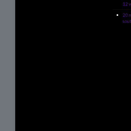
12 v
20 m
sout