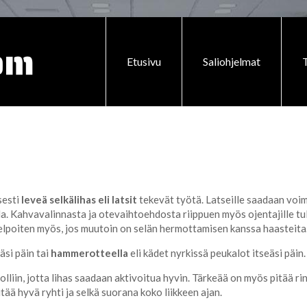
Etusivu
Saliohjelmat
T
sesti
leveä selkälihas eli latsit
tekevät työtä. Latseille saadaan voim
lla. Kahvavalinnasta ja otevaihtoehdosta riippuen myös ojentajille tu
 helpoiten myös, jos muutoin on selän hermottamisen kanssa haasteita
äsi päin tai
hammerotteella
eli kädet nyrkissä peukalot itseäsi päin.
rolliin, jotta lihas saadaan aktivoitua hyvin. Tärkeää on myös pitää 
 pitää hyvä ryhti ja selkä suorana koko liikkeen ajan.