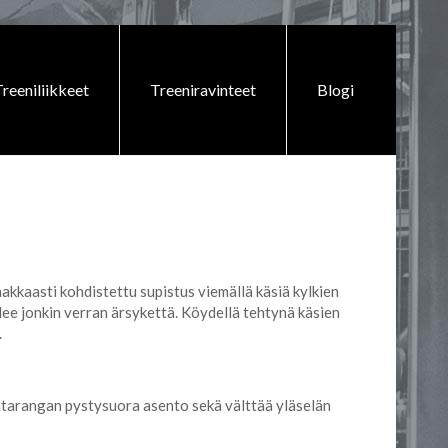
reeniliikkeet
Treeniravinteet
Blogi
akkaasti kohdistettu supistus viemällä käsiä kylkien
lee jonkin verran ärsykettä. Köydellä tehtynä käsien
.
rintarangan pystysuora asento sekä välttää yläselän