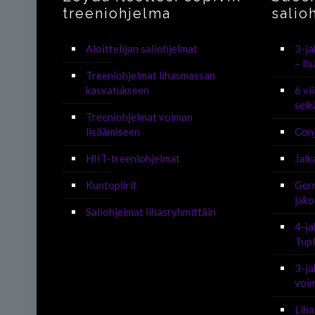
treeniohjelma
salio
Aloittelijan saliohjelmat
3-ja
– li
Treeniohjelmat lihasmassan
kasvatukseen
6 vi
selk
Treeniohjelmat voiman
lisäämiseen
Con
HIIT-treeniohjelmat
Jalk
Kuntopiirit
Germ
jako
Saliohjelmat lihasryhmittäin
4-ja
Tup
3-ja
voim
Liha