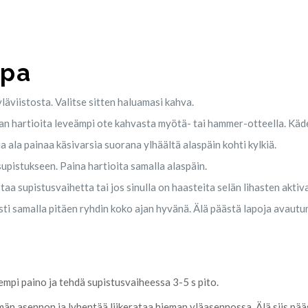
apa
yläviistosta. Valitse sitten haluamasi kahva.
an hartioita leveämpi ote kahvasta myötä- tai hammer-otteella. Käde
ja ala painaa käsivarsia suorana ylhäältä alaspäin kohti kylkiä.
upistukseen. Paina hartioita samalla alaspäin.
aa supistusvaihetta tai jos sinulla on haasteita selän lihasten aktiv
sti samalla pitäen ryhdin koko ajan hyvänä. Älä päästä lapoja avau
nempi paino ja tehdä supistusvaiheessa 3-5 s pito.
än asennon ja lyhentää liikerataa hieman yläasennossa. Älä siis pääst