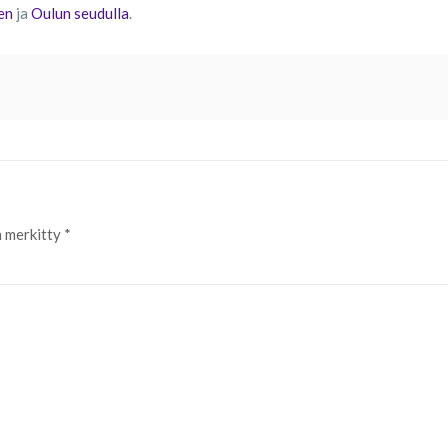
en
ja
Oulun seudulla
.
n merkitty
*