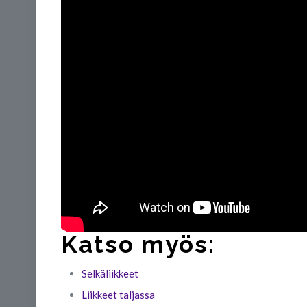
Katso myös:
Selkäliikkeet
Liikkeet taljassa