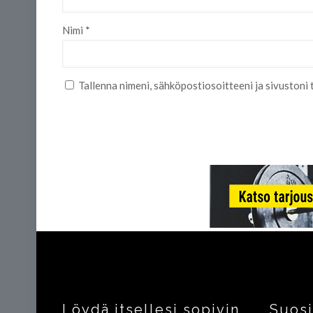
Nimi
*
Tallenna nimeni, sähköpostiosoitteeni ja sivuston
Löydä itsellesi sopivin
Suos