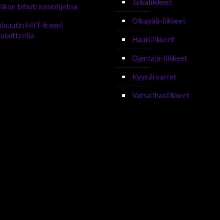
Jalkaliikkeet
iikon tehotreeniohjelma
Olkapää-liikkeet
inuutin HIIT-treeni
ulaitteella
Hauisliikkeet
Ojentaja-liikkeet
Kyynärvarret
Vatsalihasliikkeet