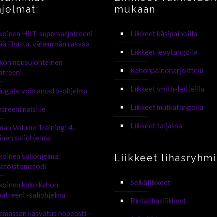
hjelmat:
mukaan
koinen HIIT-supersarjatreeni
Liikkeet käsipainoilla
sää lihasta, vähemmän rasvaa
Liikkeet levytangolla
ikon nousujohteinen
Kehonpainoharjoittelu
ätreeni
Liikkeet smith-laitteilla
jugate voimanosto-ohjelma
Liikkeet mutkatangolla
atreeni naisille
Liikkeet taljassa
an Volume Training: 4-
inen saliohjelma
koinen saliohjelma:
Liikkeet lihasryhmi
latoistometodi
Selkäliikkeet
koinen koko kehon
atreeni -saliohjelma
Rintalihasliikkeet
smassan kasvatus nopeasti –