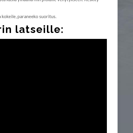
a kokeile, paraneeko suoritus.
n latseille: