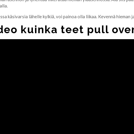
alla.
sa käsivarsia lähelle kylkiä, voi painoa olla liikaa. Kevennä hieman j
eo kuinka teet pull overi