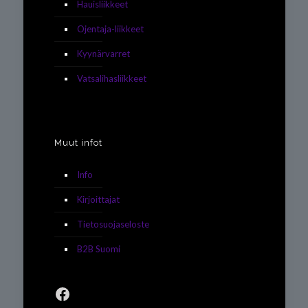
Hauisliikkeet
Ojentaja-liikkeet
Kyynärvarret
Vatsalihasliikkeet
Muut infot
Info
Kirjoittajat
Tietosuojaseloste
B2B Suomi
Facebook