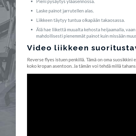
Pieni pysäytys yläasennossa.
Laske painot jarrutellen alas.
Liikkeen täytyy tuntua olkapään takaosassa.
Älä hae liikettä muualta kehosta heijaamalla, vaan 
mahdollisesti pienemmät painot kuin missään muussa
Video liikkeen suoritustav
Reverse flyes istuen penkillä. Tämä on oma suosikkini 
koko kropan asentoon. Ja tämän voi tehdä millä tahansa 