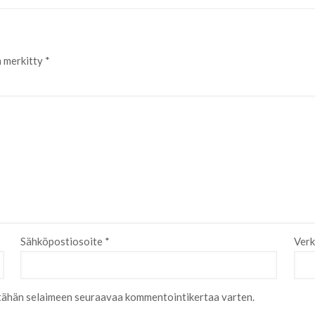
n merkitty
*
Sähköpostiosoite
*
Verk
i tähän selaimeen seuraavaa kommentointikertaa varten.