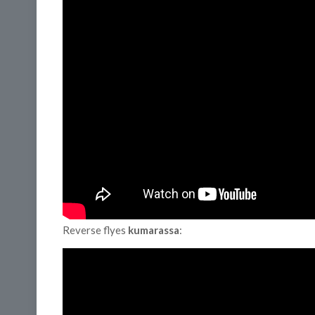
Reverse flyes
kumarassa
: