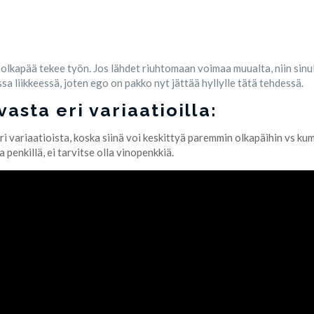
olkapää tekee työn. Jos lähdet riuhtomaan voimaa muualta, niin sinulla
 liikkeessä, joten ego on pakko nyt jättää hyllylle tätä tehdessä.
asta eri variaatioilla:
eri variaatioista, koska siinä voi keskittyä paremmin olkapäihin vs
penkillä, ei tarvitse olla vinopenkkiä.