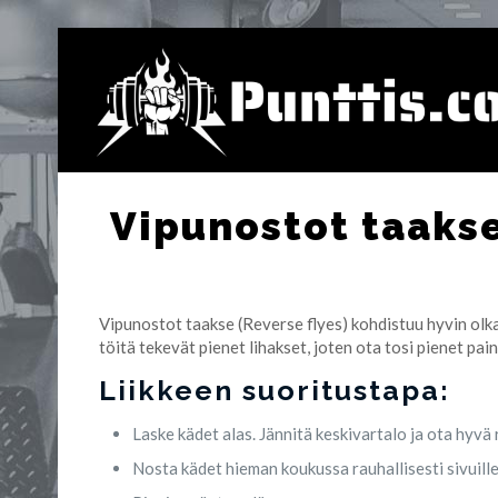
Vipunostot taakse
Vipunostot taakse (Reverse flyes) kohdistuu hyvin olka
töitä tekevät pienet lihakset, joten ota tosi pienet pain
Liikkeen suoritustapa:
Laske kädet alas. Jännitä keskivartalo ja ota hyvä 
Nosta kädet hieman koukussa rauhallisesti sivuille