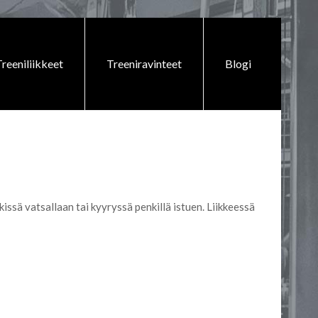
reeniliikkeet
Treeniravinteet
Blogi
ssä vatsallaan tai kyyryssä penkillä istuen. Liikkeessä