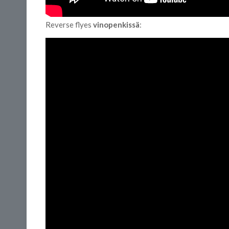
Reverse flyes
vinopenkissä
: